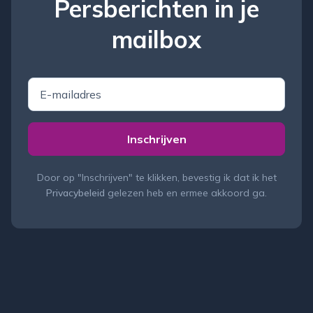
Persberichten in je
mailbox
E
-
m
a
Inschrijven
i
l
a
Door op "
Inschrijven
" te klikken, bevestig ik dat ik het
d
Privacybeleid
gelezen heb en ermee akkoord ga.
r
e
s