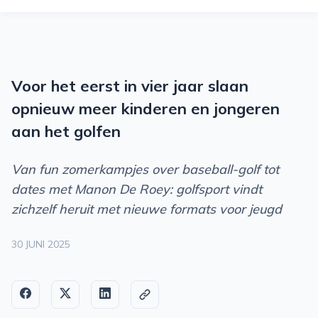
O
M
M
Voor het eerst in vier jaar slaan
2
opnieuw meer kinderen en jongeren
S
aan het golfen
P
Van fun zomerkampjes over baseball-golf tot
O
dates met Manon De Roey: golfsport vindt
zichzelf heruit met nieuwe formats voor jeugd
R
T
30 JUNI 2025
S