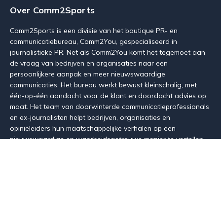
Over Comm2Sports
Comm2Sports is een divisie van het boutique PR- en
communicatiebureau, Comm2You, gespecialiseerd in
journalistieke PR. Net als Comm2You komt het tegemoet aan
de vraag van bedrijven en organisaties naar een
persoonlijkere aanpak en meer nieuwswaardige
communicaties. Het bureau werkt bewust kleinschalig, met
één-op-één aandacht voor de klant en doordacht advies op
maat. Het team van doorwinterde communicatieprofessionals
en ex-journalisten helpt bedrijven, organisaties en
opinieleiders hun maatschappelijke verhalen op een
nieuwswaardige en waarheidsgetrouwe manier te vertellen.
Zowel in de media - van krant over podcast en LinkedIn tot
debatten - als voor verschillende stakeholders.
Maak kennis met de uitdagers van de Belgische PR-sector
via
www.comm2you.be
Neem contact op met