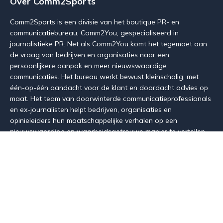
Over Comm2Sports
Comm2Sports is een divisie van het boutique PR- en
communicatiebureau, Comm2You, gespecialiseerd in
journalistieke PR. Net als Comm2You komt het tegemoet aan
de vraag van bedrijven en organisaties naar een
persoonlijkere aanpak en meer nieuwswaardige
communicaties. Het bureau werkt bewust kleinschalig, met
één-op-één aandacht voor de klant en doordacht advies op
maat. Het team van doorwinterde communicatieprofessionals
en ex-journalisten helpt bedrijven, organisaties en
opinieleiders hun maatschappelijke verhalen op een
nieuwswaardige en waarheidsgetrouwe manier te vertellen.
Zowel in de media - van krant over podcast en LinkedIn tot
debatten - als voor verschillende stakeholders.
Maak kennis met de uitdagers van de Belgische PR-sector
via
www.comm2you.be
Neem contact op met