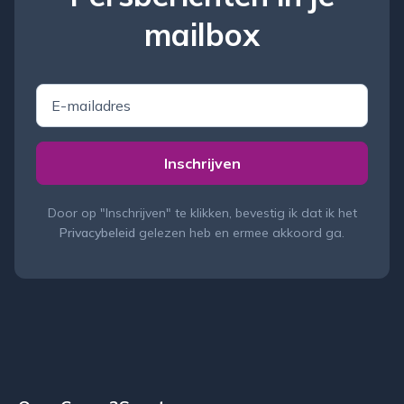
mailbox
E
-
m
a
Inschrijven
i
l
a
Door op "
Inschrijven
" te klikken, bevestig ik dat ik het
d
Privacybeleid
gelezen heb en ermee akkoord ga.
r
e
s