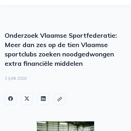
O
M
M
Onderzoek Vlaamse Sportfederatie:
2
Meer dan zes op de tien Vlaamse
S
sportclubs zoeken noodgedwongen
extra financiële middelen
P
O
3 JUNI 2026
R
T
S