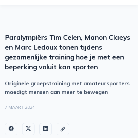
O
M
M
Paralympiërs Tim Celen, Manon Claeys
2
en Marc Ledoux tonen tijdens
S
gezamenlijke training hoe je met een
beperking voluit kan sporten
P
O
Originele groepstraining met amateursporters
moedigt mensen aan meer te bewegen
R
T
7 MAART 2024
S