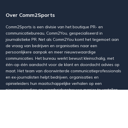
Over Comm2Sports
Comm2Sports is een divisie van het boutique PR- en
communicatiebureau, Comm2You, gespecialiseerd in
journalistieke PR. Net als Comm2You komt het tegemoet aan
de vraag van bedrijven en organisaties naar een
persoonlijkere aanpak en meer nieuwswaardige
communicaties. Het bureau werkt bewust kleinschalig, met
één-op-één aandacht voor de klant en doordacht advies op
maat. Het team van doorwinterde communicatieprofessionals
en ex-journalisten helpt bedrijven, organisaties en
opinieleiders hun maatschappelijke verhalen op een
nieuwswaardige en waarheidsgetrouwe manier te vertellen.
Zowel in de media - van krant over podcast en LinkedIn tot
debatten - als voor verschillende stakeholders.
Maak kennis met de uitdagers van de Belgische PR-sector
via
www.comm2you.be