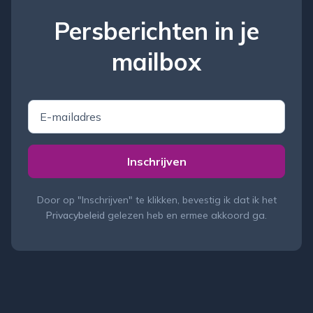
Persberichten in je
mailbox
E
-
m
a
Inschrijven
i
l
a
Door op "
Inschrijven
" te klikken, bevestig ik dat ik het
d
Privacybeleid
gelezen heb en ermee akkoord ga.
r
e
s