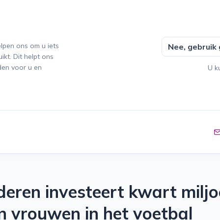
lpen ons om u iets
Nee, gebruik
kt. Dit helpt ons
den voor u en
U k
eren investeert kwart miljo
n vrouwen in het voetbal