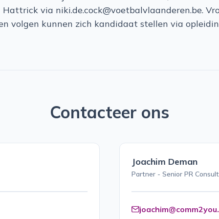
a Hattrick via niki.de.cock@voetbalvlaanderen.be. Vr
llen volgen kunnen zich kandidaat stellen via oplei
Contacteer ons
Joachim Deman
Partner - Senior PR Consu
joachim@comm2you