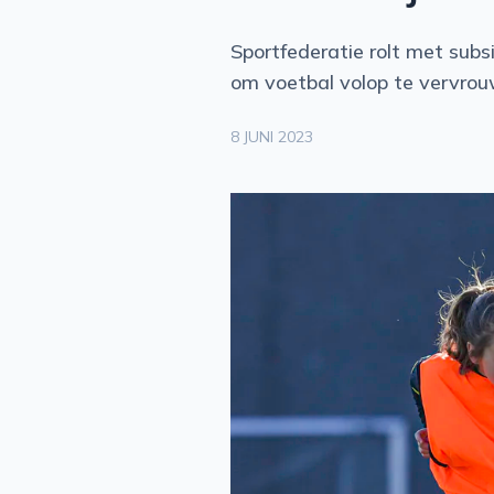
S
Sportfederatie rolt met subs
P
om voetbal volop te vervrou
O
8 JUNI 2023
R
T
S