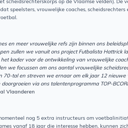
et scheidsrechterskorps op de Vlaamse velden). De v
dat speelsters, vrouwelijke coaches, scheidsrechters
oetbal.
es en meer vrouwelijke refs zijn binnen ons beleidsp
pen zullen we vanuit ons project Futbalista Hattrick la
het kader voor de ontwikkeling van vrouwelijke coach
len we focussen om ons aantal vrouwelijke scheidsre
n 70-tal en streven we ernaar om elk jaar 12 nieuwe 
ten doorgroeien via ons talentenprogramma TOP-BCO
bal Vlaanderen
omenteel nog 5 extra instructeurs om voetbalinitiat
mes vanaf 18 jaar die interesse hebben, kunnen zic