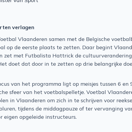
ister van Sport
arten verlagen
 Voetbal Vlaanderen samen met de Belgische voetbal
al op de eerste plaats te zetten. Daar begint Vlaan
 zet met Futbalista Hattrick de cultuurverandering
Het doet dat door in te zetten op drie belangrijke do
focus van het programma ligt op meisjes tussen 6 en 
he sfeer van het voetbalspelletje. Voetbal Vlaander
len in Vlaanderen om zich in te schrijven voor reeksen
ooluren, tijdens de middagpauze of ter vervanging va
 eigen opgeleide instructeurs.